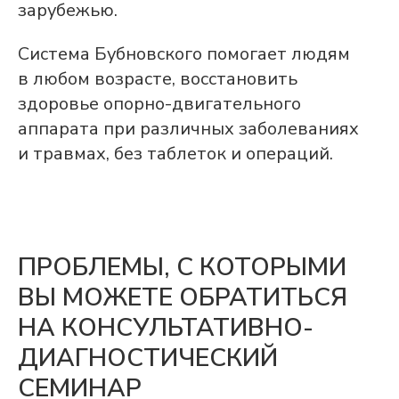
шум в ушах, энцефалопатия
зарубежью.
Реабилитация после
Система Бубновского помогает людям
эндопротезирования суставов
в любом возрасте, восстановить
Болезнь Бехтерева, болезнь
Пертеса, ревматоидный
здоровье опорно-двигательного
полиартрит, полиневропатия
аппарата при различных заболеваниях
Реабилитация после
и травмах, без таблеток и операций.
беременности и родов
Реабилитация после операций на
сердце и сосудах (стены, АКШ),
инфаркта, инсульта
ПРОБЛЕМЫ, С КОТОРЫМИ
Реабилитация при гипертонии,
аритмии, сахарном диабете,
ВЫ МОЖЕТЕ ОБРАТИТЬСЯ
атеросклерозе
НА КОНСУЛЬТАТИВНО-
Боли в спине, пояснице, шейном
отделе позвоночника и суставах
ДИАГНОСТИЧЕСКИЙ
Межпозвонковые грыжи,
СЕМИНАР