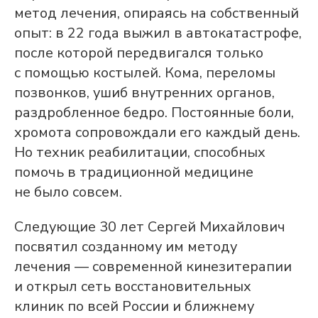
метод лечения, опираясь на собственный
опыт: в 22 года выжил в автокатастрофе,
после которой передвигался только
с помощью костылей. Кома, переломы
позвонков, ушиб внутренних органов,
раздробленное бедро. Постоянные боли,
хромота сопровождали его каждый день.
Но техник реабилитации, способных
помочь в традиционной медицине
не было совсем.
Компрессионные переломы
позвоночника и костей таза
Следующие 30 лет Сергей Михайлович
посвятил созданному им методу
Остеохондроз, нарушение
лечения — современной кинезитерапии
чувствительности в конечностях,
остеопороз
и открыл сеть восстановительных
клиник по всей России и ближнему
Головные боли, головокружения,