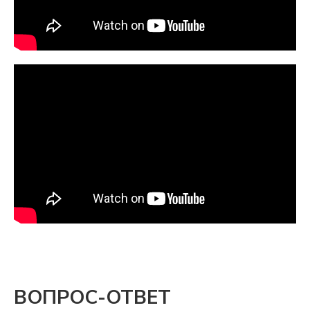
Для подготовки необходимых
документов отправьте запрос перед
семинаром
Скидки и подарки
На программы лечения
в медицинских Центрах доктора
Бубновского
ВОПРОС-ОТВЕТ