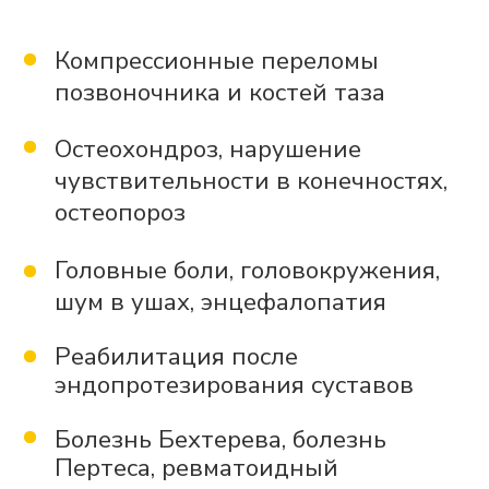
протрузии, спондилоартроз,
спондилез, спондилолистез
Артрозы и артриты плечевых,
локтевых, коленных и
тазобедренных суставов
Сколиозы разной степени
сложности, плоскостопие,
нарушение осанки
Киста Бейкера, травмы менисков
и связок коленного сустава,
хондромаляция
Реабилитация после
короновирусной инфекции