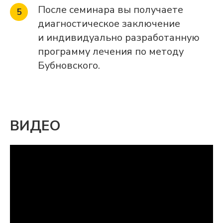
После семинара вы получаете
диагностическое заключение
и индивидуально разработанную
программу лечения по методу
Бубновского.
ВИДЕО
Первичный прием
После семинара вам не потребуется
консультация врача при обращении
в любой медицинский центр
С. М. Бубновского
Налоговый возврат 13%